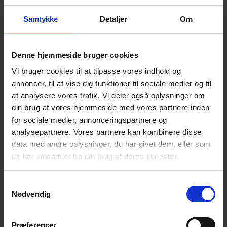
ligeledes ikke tilladt for journalister eller medieansatte
offentligt at referere kunstnere direkte.
Samtykke
Detaljer
Om
Hvis en forestilling, koncert el. lign. bliver flyttet til et
andet spillested, betragtes dette ikke som en aflysning,
Denne hjemmeside bruger cookies
hvorfor vi ikke refunderer beløbet.
Vi bruger cookies til at tilpasse vores indhold og
annoncer, til at vise dig funktioner til sociale medier og til
Ved aflysning af Rottefælden
at analysere vores trafik. Vi deler også oplysninger om
Er årsagen til aflysning som følge af lockout, strejke,
din brug af vores hjemmeside med vores partnere inden
pandemier, naturkatastrofer, brandskade eller lign.
for sociale medier, annonceringspartnere og
uforudsete hændelser udenfor Rottefældens kontrol, er
analysepartnere. Vores partnere kan kombinere disse
Rottefælden berettiget til at aflyse uden erstatning af
data med andre oplysninger, du har givet dem, eller som
nogen art. Ved aflysning forstås, at forestillingen ikke
de har indsamlet fra din brug af deres tjenester.
kan gennemføres. Programændringer, såsom tidspunkt
og/eller udskiftning af skuespillere (f.eks. pga. sygdom)
Samtykkevalg
anses ikke for en aflysning, der berettiger til ombytning
Nødvendig
eller refusion. Ved en evt. forsinkelse som følge af
forhold, som Rottefælden ikke har indflydelse på, kan
Præferencer