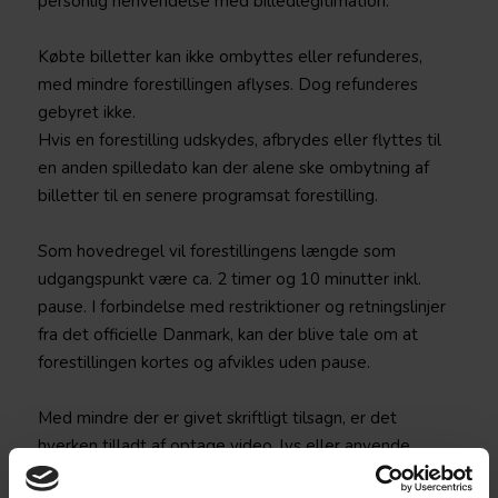
personlig henvendelse med billedlegitimation.
Købte billetter kan ikke ombyttes eller refunderes,
med mindre forestillingen aflyses. Dog refunderes
gebyret ikke.
Hvis en forestilling udskydes, afbrydes eller flyttes til
en anden spilledato kan der alene ske ombytning af
billetter til en senere programsat forestilling.
Som hovedregel vil forestillingens længde som
udgangspunkt være ca. 2 timer og 10 minutter inkl.
pause. I forbindelse med restriktioner og retningslinjer
fra det officielle Danmark, kan der blive tale om at
forestillingen kortes og afvikles uden pause.
Med mindre der er givet skriftligt tilsagn, er det
hverken tilladt af optage video, lys eller anvende
professionelt fotoudstyr til forestillingen. Det er