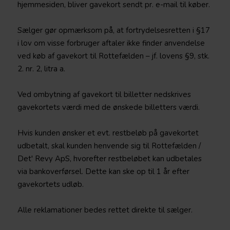
hjemmesiden, bliver gavekort sendt pr. e-mail til køber.
Sælger gør opmærksom på, at fortrydelsesretten i §17
i lov om visse forbruger aftaler ikke finder anvendelse
ved køb af gavekort til Rottefælden – jf. lovens §9, stk.
2. nr. 2, litra a.
Ved ombytning af gavekort til billetter nedskrives
gavekortets værdi med de ønskede billetters værdi.
Hvis kunden ønsker et evt. restbeløb på gavekortet
udbetalt, skal kunden henvende sig til Rottefælden /
Det' Revy ApS, hvorefter restbeløbet kan udbetales
via bankoverførsel. Dette kan ske op til 1 år efter
gavekortets udløb.
Alle reklamationer bedes rettet direkte til sælger.